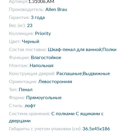
Артикул:
1.31006.AM
Производитель:
Allen Brau
Гарантия:
3 года
Вес (кг):
23
Коллекция:
Priority
Цвет:
Черный
Состав поставки:
Шкаф-пенал для ванной;Полки
Функции:
Влагостойкое
Монтаж:
Напольная
Конструкция дверей:
Распашные;Выдвижные
Ориентация:
Левосторонняя
Тип:
Пенал
Форма:
Прямоугольные
Стиль:
лофт
Система хранения:
С полками С ящиками с
дверцами
Габариты с учетом упаковки (см):
36.5x45x186