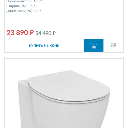
Производитель:
AmPm
Ширина (см):
36,5
Длина чаши (см):
48,5
23 890 ₽
34 490 ₽
КУПИТЬ В 1 КЛИК