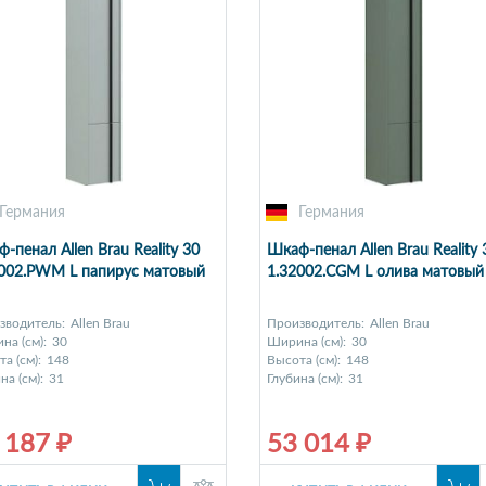
Германия
Германия
-пенал Allen Brau Reality 30
Шкаф-пенал Allen Brau Reality 
2002.PWM L папирус матовый
1.32002.CGM L олива матовый
зводитель:
Allen Brau
Производитель:
Allen Brau
на (см):
30
Ширина (см):
30
а (см):
148
Высота (см):
148
на (см):
31
Глубина (см):
31
 187 ₽
53 014 ₽