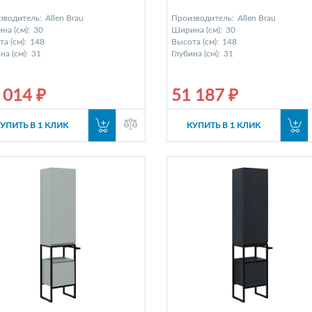
зводитель:
Allen Brau
Производитель:
Allen Brau
на (см):
30
Ширина (см):
30
а (см):
148
Высота (см):
148
на (см):
31
Глубина (см):
31
 014 ₽
51 187 ₽
УПИТЬ В 1 КЛИК
КУПИТЬ В 1 КЛИК