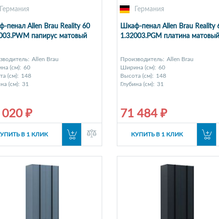
Германия
Германия
-пенал Allen Brau Reality 60
Шкаф-пенал Allen Brau Reality 
2003.PWM папирус матовый
1.32003.PGM платина матовы
зводитель:
Allen Brau
Производитель:
Allen Brau
на (см):
60
Ширина (см):
60
а (см):
148
Высота (см):
148
на (см):
31
Глубина (см):
31
 020 ₽
71 484 ₽
УПИТЬ В 1 КЛИК
КУПИТЬ В 1 КЛИК