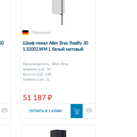
Германия
60
Шкаф-пенал Allen Brau Reality 30
1.32002.WM L белый матовый
Производитель:
Allen Brau
Ширина (см):
30
Высота (см):
148
Глубина (см):
31
51 187 ₽
КУПИТЬ В 1 КЛИК