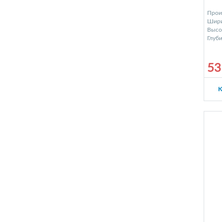
Прои
Шири
Высот
Глуби
53
К