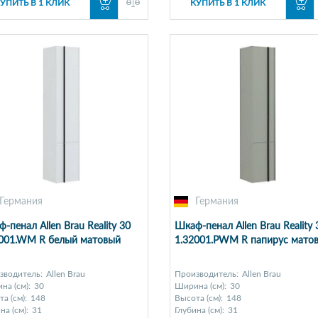
УПИТЬ В 1 КЛИК
КУПИТЬ В 1 КЛИК
Германия
Германия
-пенал Allen Brau Reality 30
Шкаф-пенал Allen Brau Reality 
2001.WM R белый матовый
1.32001.PWM R папирус мато
зводитель:
Allen Brau
Производитель:
Allen Brau
на (см):
30
Ширина (см):
30
а (см):
148
Высота (см):
148
на (см):
31
Глубина (см):
31