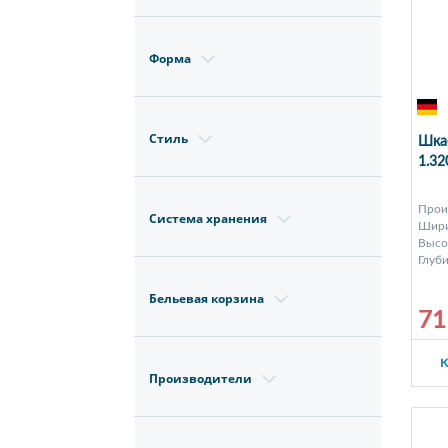
Форма
Стиль
Шкаф
1.3
Прои
Система хранения
Шири
Высот
Глуби
Бельевая корзина
71
К
Производители