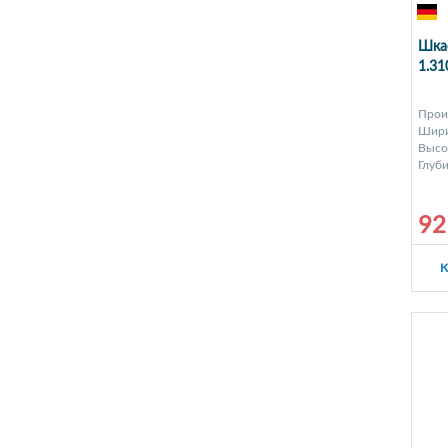
Шкаф
1.3
Прои
Шири
Высот
Глуби
92
К