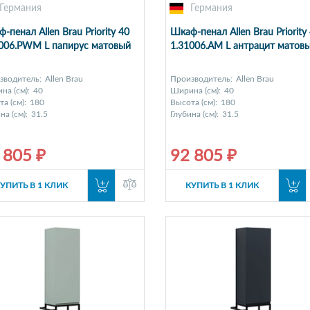
Германия
Германия
-пенал Allen Brau Priority 40
Шкаф-пенал Allen Brau Priority
1006.PWM L папирус матовый
1.31006.AM L антрацит матов
зводитель:
Allen Brau
Производитель:
Allen Brau
на (см):
40
Ширина (см):
40
а (см):
180
Высота (см):
180
на (см):
31.5
Глубина (см):
31.5
 805 ₽
92 805 ₽
УПИТЬ В 1 КЛИК
КУПИТЬ В 1 КЛИК