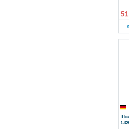
51
К
Шкаф
1.32