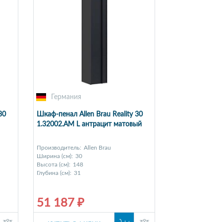
Германия
30
Шкаф-пенал Allen Brau Reality 30
1.32002.AM L антрацит матовый
Производитель:
Allen Brau
Ширина (см):
30
Высота (см):
148
Глубина (см):
31
51 187 ₽