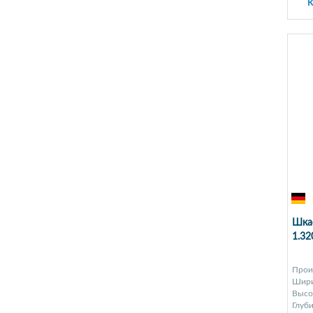
К
Шкаф
1.3
Прои
Шири
Высот
Глуби