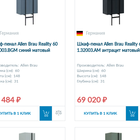
Германия
Германия
-пенал Allen Brau Reality 60
Шкаф-пенал Allen Brau Reality 
2003.BGM синий матовый
1.32003.AM антрацит матовый
зводитель:
Allen Brau
Производитель:
Allen Brau
на (см):
60
Ширина (см):
60
а (см):
148
Высота (см):
148
на (см):
31
Глубина (см):
31
 484 ₽
69 020 ₽
УПИТЬ В 1 КЛИК
КУПИТЬ В 1 КЛИК