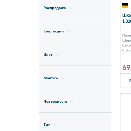
Распродажа
Шкаф
1.3
Коллекция
Прои
Шири
Высот
Глуби
Цвет
69
Монтаж
К
Поверхность
Тип