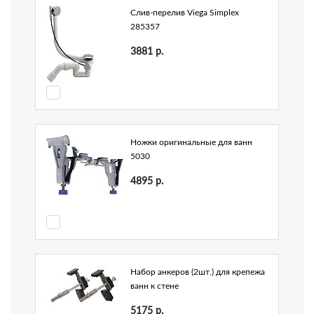
Слив-перелив Viega Simplex
285357
3881
р.
Ножки оригинальные для ванн
5030
4895
р.
Набор анкеров (2шт.) для крепежа
ванн к стене
5175
р.