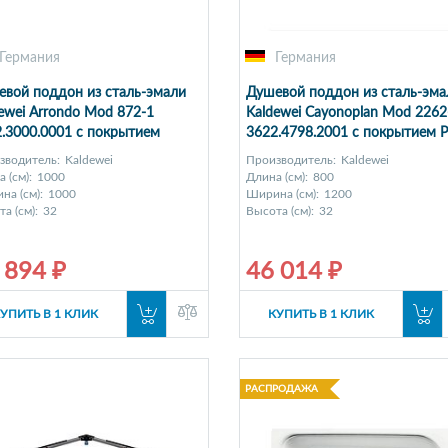
Германия
Германия
вой поддон из сталь-эмали
Душевой поддон из сталь-эма
ewei Arrondo Mod 872-1
Kaldewei Cayonoplan Mod 2262
.3000.0001 с покрытием
3622.4798.2001 с покрытием Pe
lip
Effekt
зводитель:
Kaldewei
Производитель:
Kaldewei
 (см):
1000
Длина (см):
800
на (см):
1000
Ширина (см):
1200
а (см):
32
Высота (см):
32
 894 ₽
46 014 ₽
УПИТЬ В 1 КЛИК
КУПИТЬ В 1 КЛИК
РАСПРОДАЖА