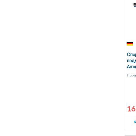
Опо
подд
Arro
Прои
16
К