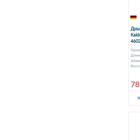
Душе
Kald
4602
Antis
Прои
Длина
Шири
Высот
78
К