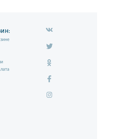
ЗИН:
зине
ли
плата