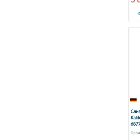
5 
К
Слив
Kald
6877
Прои