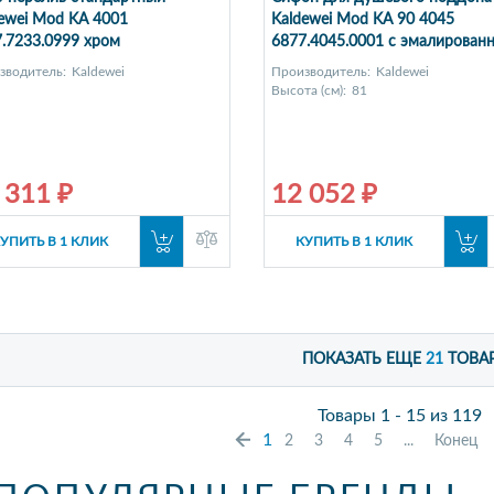
ewei Mod KA 4001
Kaldewei Mod KA 90 4045
.7233.0999 хром
6877.4045.0001 с эмалирован
крышкой
зводитель:
Kaldewei
Производитель:
Kaldewei
Высота (см):
81
 311 ₽
12 052 ₽
УПИТЬ В 1 КЛИК
КУПИТЬ В 1 КЛИК
ПОКАЗАТЬ ЕЩЕ
21
ТОВА
Товары 1 - 15 из 119
1
2
3
4
5
...
Конец