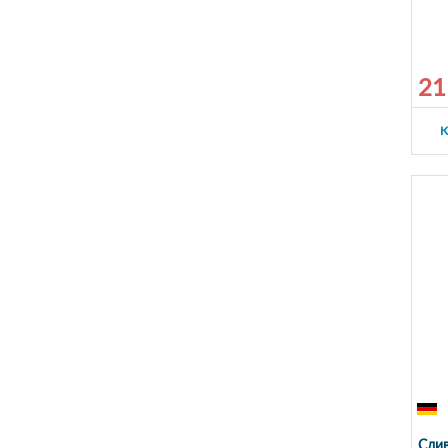
21
К
Слив