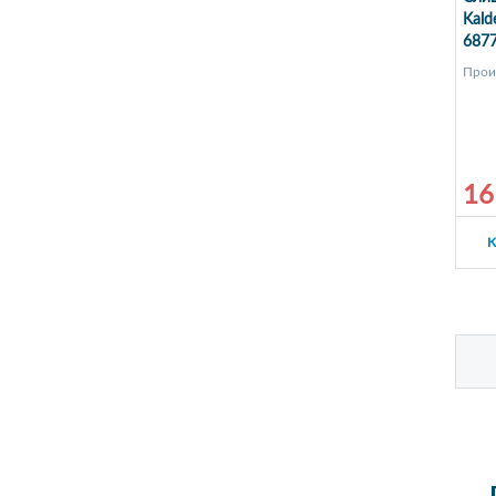
Kald
6877
Прои
16
К