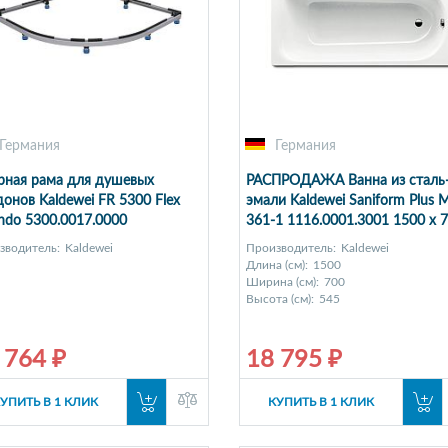
Германия
Германия
рная рама для душевых
РАСПРОДАЖА Ванна из сталь
онов Kaldewei FR 5300 Flex
эмали Kaldewei Saniform Plus 
ndo 5300.0017.0000
361-1 1116.0001.3001 1500 х 
мм с покрытием Perl-Effekt
зводитель:
Kaldewei
Производитель:
Kaldewei
Длина (см):
1500
Ширина (см):
700
Высота (см):
545
 764 ₽
18 795 ₽
УПИТЬ В 1 КЛИК
КУПИТЬ В 1 КЛИК