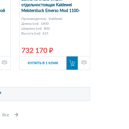
отдельностоящая Kaldewei
ной
Meisterstuck Emerso Mod 1100-
4060 2011.4060.3001 1800 х 800
Производитель:
Kaldewei
мм с покрытием Perl-Effekt
Длина (см):
1800
Ширина (см):
800
Высота (см):
425
732 170 ₽
КУПИТЬ В 1 КЛИК
Р
Все