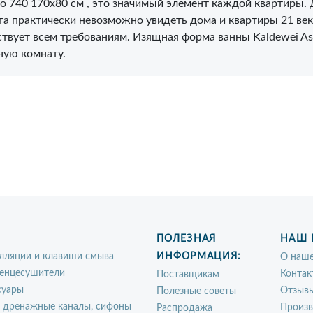
uo 740 170x80 см , это значимый элемент каждой квартиры. 
а практически невозможно увидеть дома и квартиры 21 век
ствует всем требованиям. Изящная форма ванны Kaldewei As
ную комнату.
ПОЛЕЗНАЯ
НАШ 
лляции и клавиши смыва
ИНФОРМАЦИЯ:
О наше
енцесушители
Контак
Поставщикам
суары
Отзыв
Полезные советы
, дренажные каналы, сифоны
Произ
Распродажа