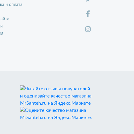
ка и оплата
т
сайта
ти
ия