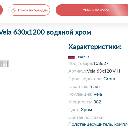
Поиск по брендам
МЕБЕЛЬ НА ЗАКАЗ
Vela 630x1200 водяной хром
Характеристики:
Россия
Код товара:
103627
Артикул:
Vela 63x120 V H
Производитель:
Grota
Гарантия:
5 лет
Коллекция:
Vela
Мощность:
382
Цвет:
Хром
Состав поставки:
Полотенцесушитель, компл