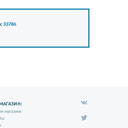
о:
33786
МАГАЗИН:
м магазине
ты
ы