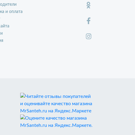
водители
ка и оплата
т
сайта
ти
ия