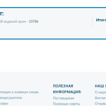
т:
Итог
00 водяной хром -
33786
ПОЛЕЗНАЯ
НАШ 
лляции и клавиши смыва
ИНФОРМАЦИЯ:
О наше
енцесушители
Контак
Поставщикам
суары
Отзыв
Полезные советы