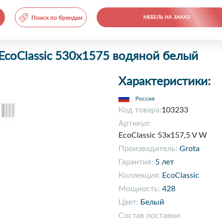
Поиск по брендам
МЕБЕЛЬ НА ЗАКАЗ
coClassic 530x1575 водяной белый
Характеристики:
Россия
Код товара:
103233
Артикул:
EcoClassic 53x157,5 V W
Производитель:
Grota
Гарантия:
5 лет
Коллекция:
EcoClassic
Мощность:
428
Цвет:
Белый
Состав поставки: