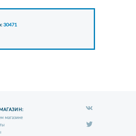
о:
30471
МАГАЗИН:
м магазине
ты
ы