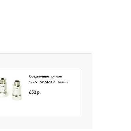
Соединение прямое
1/2"х3/4" SMART белый
650
р.