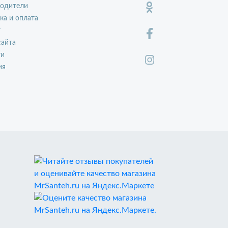
водители
ка и оплата
т
сайта
ти
ия