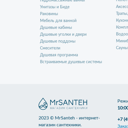
Полот
Гидромассажные ванны
Аксес
Унитазы и Биде
Трапы
Раковины
Кухон
Мебель для ванной
Компл
Душевые кабины
Водоо
Душевые уголки и двери
Миниб
Душевые поддоны
Сауны
Смесители
Душевая программа
Встраиваемые душевые системы
Режи
10:0
2023 © MrSanteh - интернет-
+7 (
магазин сантехники.
Зака