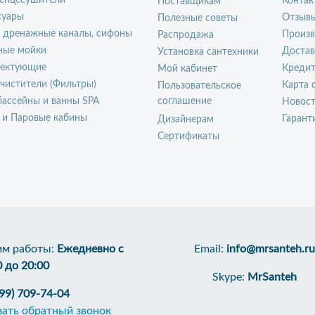
енцесушители
Контак
Поставщикам
суары
Отзыв
Полезные советы
, дренажные каналы, сифоны
Произ
Распродажа
ные мойки
Достав
Установка сантехники
ектующие
Креди
Мой кабинет
чистители (Фильтры)
Карта 
Пользовательское
ассейны и ванны SPA
соглашение
Новос
 и Паровые кабины
Гарант
Дизайнерам
Сертификаты
м работы:
Ежедневно с
Email:
info@mrsanteh.ru
0 до 20:00
Skype:
MrSanteh
499) 709-74-04
зать обратный звонок