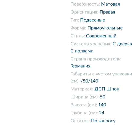
Поверхность:
Матовая
Ориентация:
Правая
Тип:
Подвесные
Форма:
Прямоугольные
Стиль:
Современный
Система хранения:
С дверк
С полками
Страна производитель:
Германия
Габариты с учетом упаковки
(см):
/50/140
Материал:
ДСП Шпон
Ширина (см):
50
Высота (см):
140
Глубина (см):
24
Остаток:
По запросу