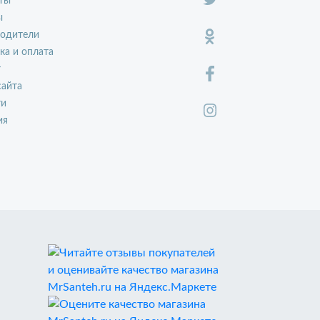
ты
ы
водители
ка и оплата
т
сайта
ти
ия