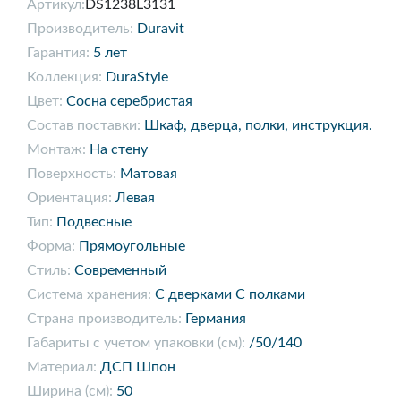
Артикул:
DS1238L3131
Производитель:
Duravit
Гарантия:
5 лет
Коллекция:
DuraStyle
Цвет:
Сосна серебристая
Состав поставки:
Шкаф, дверца, полки, инструкция.
Монтаж:
На стену
Поверхность:
Матовая
Ориентация:
Левая
Тип:
Подвесные
Форма:
Прямоугольные
Стиль:
Современный
Система хранения:
С дверками С полками
Страна производитель:
Германия
Габариты с учетом упаковки (см):
/50/140
Материал:
ДСП Шпон
Ширина (см):
50