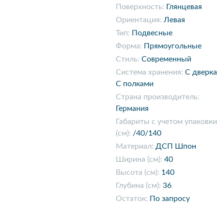
Поверхность:
Глянцевая
Ориентация:
Левая
Тип:
Подвесные
Форма:
Прямоугольные
Стиль:
Современный
Система хранения:
С дверк
С полками
Страна производитель:
Германия
Габариты с учетом упаковки
(см):
/40/140
Материал:
ДСП Шпон
Ширина (см):
40
Высота (см):
140
Глубина (см):
36
Остаток:
По запросу