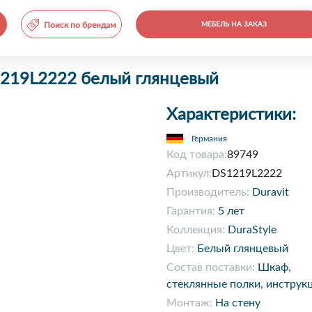
Поиск по брендам
МЕБЕЛЬ НА ЗАКАЗ
S1219L2222 белый глянцевый
Характеристики:
Германия
Код товара:
89749
Артикул:
DS1219L2222
Производитель:
Duravit
Гарантия:
5 лет
Коллекция:
DuraStyle
Цвет:
Белый глянцевый
Состав поставки:
Шкаф,
стеклянные полки, инструкц
Монтаж:
На стену