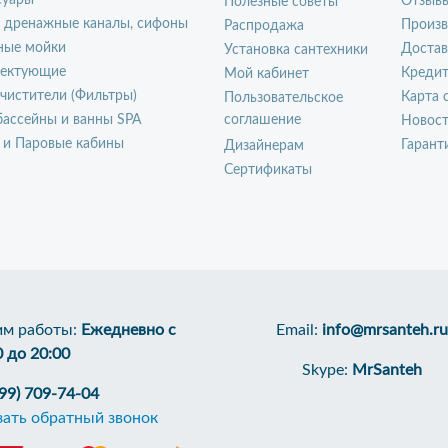
суары
Отзыв
Полезные советы
, дренажные каналы, сифоны
Произ
Распродажа
ные мойки
Достав
Установка сантехники
ектующие
Креди
Мой кабинет
чистители (Фильтры)
Карта 
Пользовательское
ассейны и ванны SPA
соглашение
Новос
 и Паровые кабины
Гарант
Дизайнерам
Сертификаты
м работы:
Ежедневно с
Email:
info@mrsanteh.ru
0 до 20:00
Skype:
MrSanteh
499) 709-74-04
зать обратный звонок