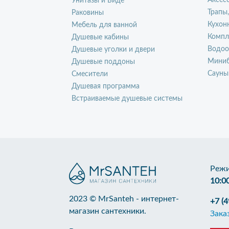
Аксес
Унитазы и Биде
Трапы
Раковины
Кухон
Мебель для ванной
Компл
Душевые кабины
Водоо
Душевые уголки и двери
Миниб
Душевые поддоны
Сауны
Смесители
Душевая программа
Встраиваемые душевые системы
Режи
10:0
2023 © MrSanteh - интернет-
+7 (
магазин сантехники.
Зака