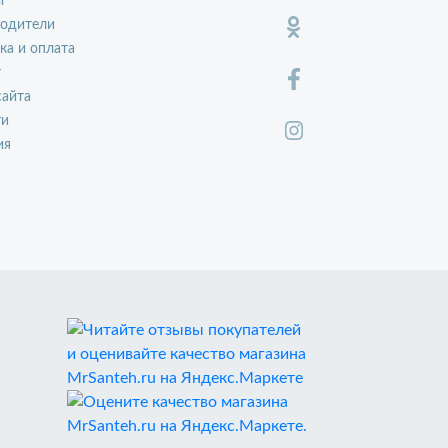
ы
водители
ка и оплата
т
сайта
ти
ия