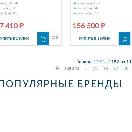
на (см):
78
Ширина (см):
80
а (см):
65
Высота (см):
58
на (см):
45
Глубина (см):
43
7 410 ₽
156 500 ₽
УПИТЬ В 1 КЛИК
КУПИТЬ В 1 КЛИК
Товары 1171 - 1182 из 11
Начало
...
75
76
77
78
ПОПУЛЯРНЫЕ БРЕНДЫ