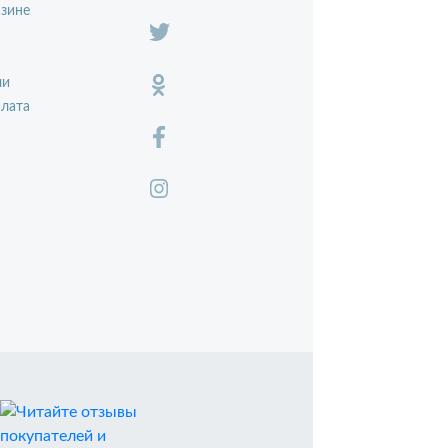
зине
ли
плата