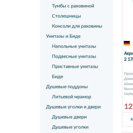
Тумбы с раковиной
Столешницы
Консоли для раковины
Унитазы и Биде
Напольные унитазы
Акри
Подвесные унитазы
2 17
Приставные унитазы
Прои
Биде
Длина
Шири
Душевые поддоны
Высот
Глуби
Литьевой мрамор
12
Душевые уголки и двери
Душевые двери
К
Душевые уголки