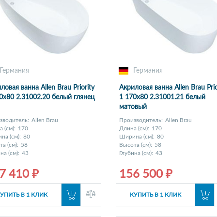
Германия
Германия
ловая ванна Allen Brau Priority
Акриловая ванна Allen Brau Prio
0x80 2.31002.20 белый глянец
1 170x80 2.31001.21 белый
матовый
зводитель:
Allen Brau
Производитель:
Allen Brau
 (см):
170
Длина (см):
170
на (см):
80
Ширина (см):
80
а (см):
58
Высота (см):
58
на (см):
43
Глубина (см):
43
7 410 ₽
156 500 ₽
УПИТЬ В 1 КЛИК
КУПИТЬ В 1 КЛИК