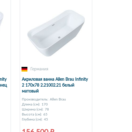
Германия
nity
Акриловая ванна Allen Brau Infinity
янец
2 170x78 2.21002.21 белый
матовый
Производитель:
Allen Brau
Длина (см):
170
Ширина (см):
78
Высота (см):
65
Глубина (см):
45