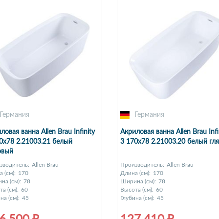
Германия
Германия
ловая ванна Allen Brau Infinity
Акриловая ванна Allen Brau Infi
0x78 2.21003.21 белый
3 170x78 2.21003.20 белый гл
овый
зводитель:
Allen Brau
Производитель:
Allen Brau
 (см):
170
Длина (см):
170
на (см):
78
Ширина (см):
78
а (см):
60
Высота (см):
60
на (см):
45
Глубина (см):
45