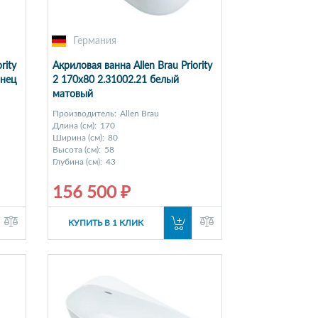
Германия
rity
Акриловая ванна Allen Brau Priority
янец
2 170x80 2.31002.21 белый
матовый
Производитель:
Allen Brau
Длина (см):
170
Ширина (см):
80
Высота (см):
58
Глубина (см):
43
156 500 ₽
КУПИТЬ В 1 КЛИК