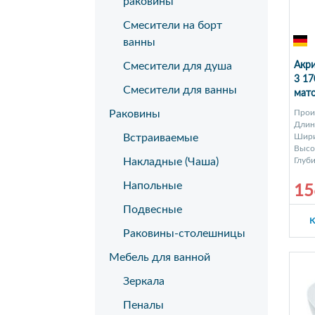
раковины
Смесители на борт
ванны
Смесители для душа
Акри
3 17
Смесители для ванны
мат
Раковины
Прои
Длина
Встраиваемые
Шири
Высот
Накладные (Чаша)
Глуби
Напольные
15
Подвесные
К
Раковины-столешницы
Мебель для ванной
Зеркала
Пеналы