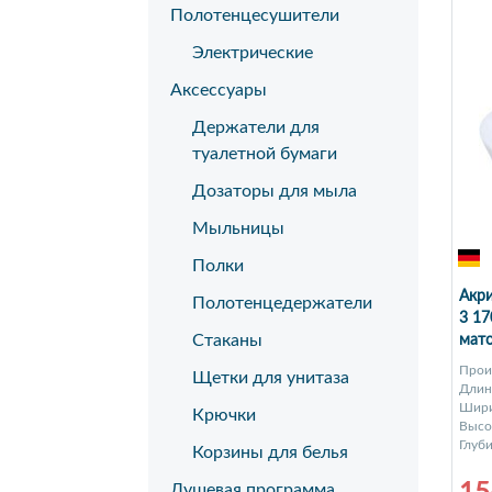
Полотенцесушители
Электрические
Аксессуары
Держатели для
туалетной бумаги
Дозаторы для мыла
Мыльницы
Полки
Акри
Полотенцедержатели
3 17
Стаканы
мат
Прои
Щетки для унитаза
Длина
Шири
Крючки
Высот
Глуби
Корзины для белья
Душевая программа