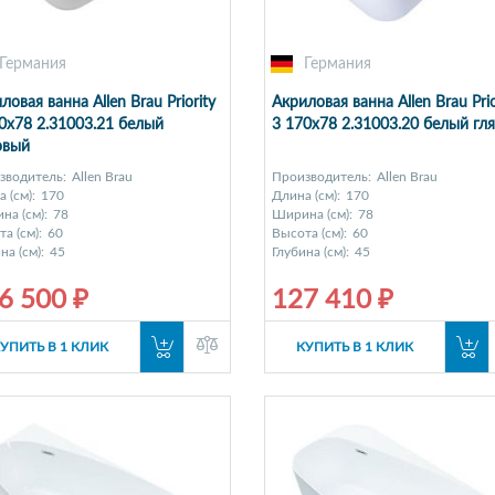
Германия
Германия
ловая ванна Allen Brau Priority
Акриловая ванна Allen Brau Prio
0x78 2.31003.21 белый
3 170x78 2.31003.20 белый гл
овый
зводитель:
Allen Brau
Производитель:
Allen Brau
 (см):
170
Длина (см):
170
на (см):
78
Ширина (см):
78
а (см):
60
Высота (см):
60
на (см):
45
Глубина (см):
45
6 500 ₽
127 410 ₽
УПИТЬ В 1 КЛИК
КУПИТЬ В 1 КЛИК