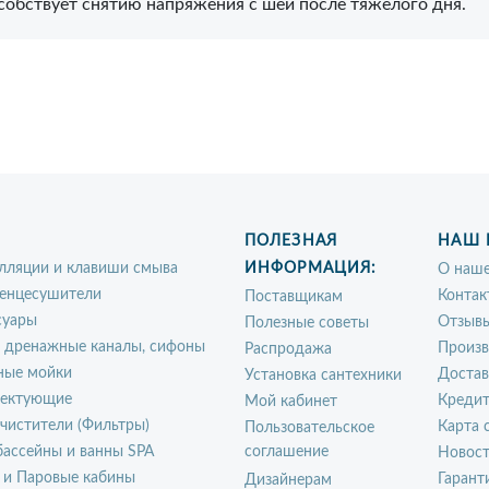
собствует снятию напряжения с шеи после тяжёлого дня.
ПОЛЕЗНАЯ
НАШ 
лляции и клавиши смыва
ИНФОРМАЦИЯ:
О наше
енцесушители
Контак
Поставщикам
суары
Отзыв
Полезные советы
, дренажные каналы, сифоны
Произ
Распродажа
ные мойки
Достав
Установка сантехники
ектующие
Креди
Мой кабинет
чистители (Фильтры)
Карта 
Пользовательское
ассейны и ванны SPA
соглашение
Новос
 и Паровые кабины
Гарант
Дизайнерам