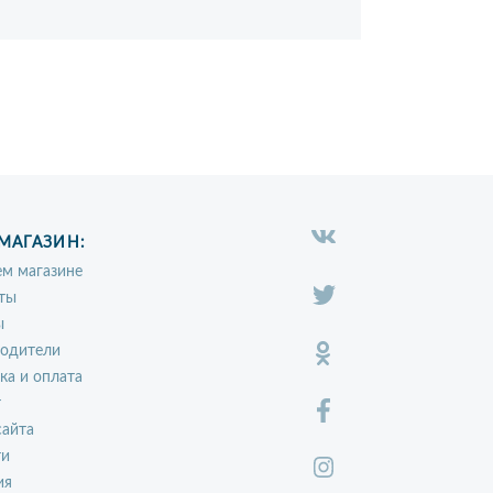
МАГАЗИН:
м магазине
ты
ы
водители
ка и оплата
т
сайта
ти
ия