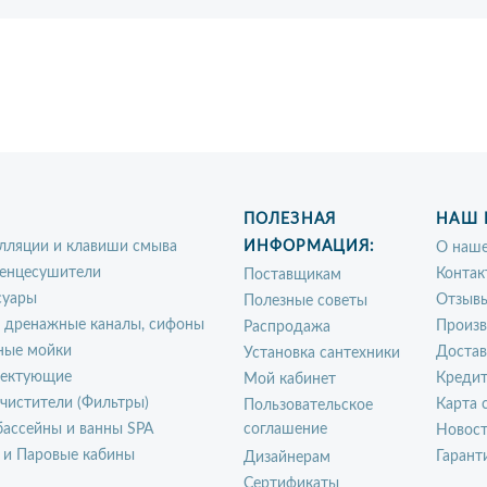
ПОЛЕЗНАЯ
НАШ 
лляции и клавиши смыва
ИНФОРМАЦИЯ:
О наше
енцесушители
Контак
Поставщикам
суары
Отзыв
Полезные советы
, дренажные каналы, сифоны
Произ
Распродажа
ные мойки
Достав
Установка сантехники
ектующие
Креди
Мой кабинет
чистители (Фильтры)
Карта 
Пользовательское
ассейны и ванны SPA
соглашение
Новос
 и Паровые кабины
Гарант
Дизайнерам
Сертификаты