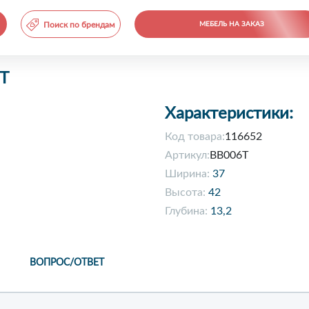
Поиск по брендам
МЕБЕЛЬ НА ЗАКАЗ
6T
Характеристики:
Код товара:
116652
Артикул:
BB006T
Ширина:
37
Высота:
42
Глубина:
13,2
ВОПРОС/ОТВЕТ