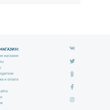
МАГАЗИН:
м магазине
ты
ы
водители
ка и оплата
т
сайта
ти
ия