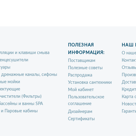
ПОЛЕЗНАЯ
НАШ 
лляции и клавиши смыва
ИНФОРМАЦИЯ:
О наше
енцесушители
Контак
Поставщикам
суары
Отзыв
Полезные советы
, дренажные каналы, сифоны
Произ
Распродажа
ные мойки
Достав
Установка сантехники
ектующие
Креди
Мой кабинет
чистители (Фильтры)
Карта 
Пользовательское
ассейны и ванны SPA
соглашение
Новос
 и Паровые кабины
Гарант
Дизайнерам
Сертификаты