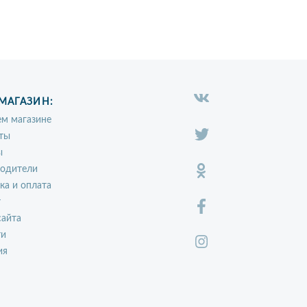
МАГАЗИН:
м магазине
ты
ы
водители
ка и оплата
т
сайта
ти
ия