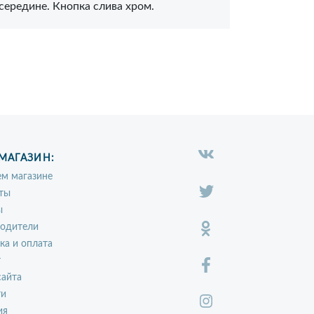
осередине. Кнопка слива хром.
МАГАЗИН:
м магазине
ты
ы
водители
ка и оплата
т
сайта
ти
ия