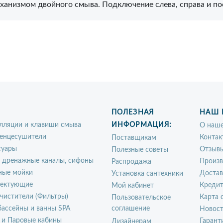
 механизмом двойного смыва. Подключение слева, справа и п
ПОЛЕЗНАЯ
НАШ 
лляции и клавиши смыва
ИНФОРМАЦИЯ:
О наше
енцесушители
Контак
Поставщикам
суары
Отзыв
Полезные советы
, дренажные каналы, сифоны
Произ
Распродажа
ные мойки
Достав
Установка сантехники
ектующие
Креди
Мой кабинет
чистители (Фильтры)
Карта 
Пользовательское
ассейны и ванны SPA
соглашение
Новос
 и Паровые кабины
Гарант
Дизайнерам