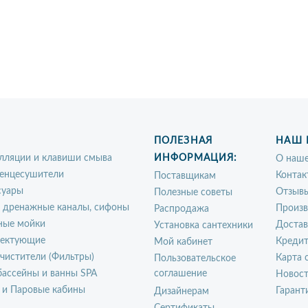
ПОЛЕЗНАЯ
НАШ 
лляции и клавиши смыва
ИНФОРМАЦИЯ:
О наше
енцесушители
Контак
Поставщикам
суары
Отзыв
Полезные советы
, дренажные каналы, сифоны
Произ
Распродажа
ные мойки
Достав
Установка сантехники
ектующие
Креди
Мой кабинет
чистители (Фильтры)
Карта 
Пользовательское
ассейны и ванны SPA
соглашение
Новос
 и Паровые кабины
Гарант
Дизайнерам