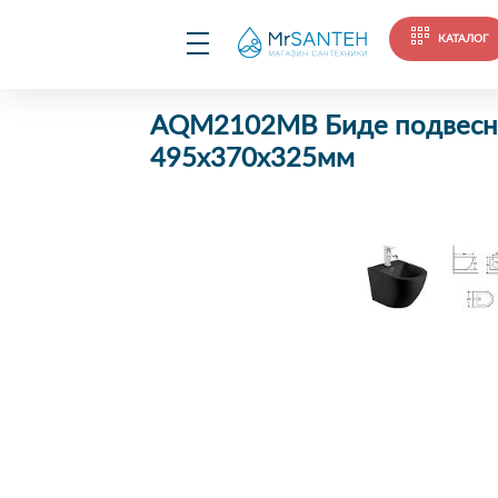
КАТАЛОГ
AQM2102MB Биде подвесное,
495x370x325мм