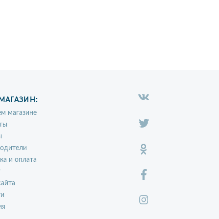
МАГАЗИН:
м магазине
ты
ы
водители
ка и оплата
т
сайта
ти
ия