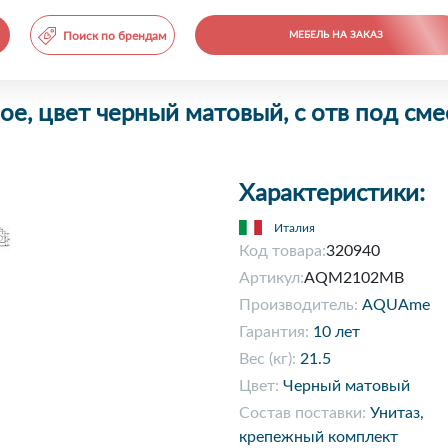
Поиск по брендам
МЕБЕЛЬ НА ЗАКАЗ
 цвет черный матовый, с отв под сме
Характеристики:
Италия
Код товара:
320940
Артикул:
AQM2102MB
Производитель:
AQUAme
Гарантия:
10 лет
Вес (кг):
21.5
Цвет:
Черный матовый
Состав поставки:
Унитаз,
крепежный комплект