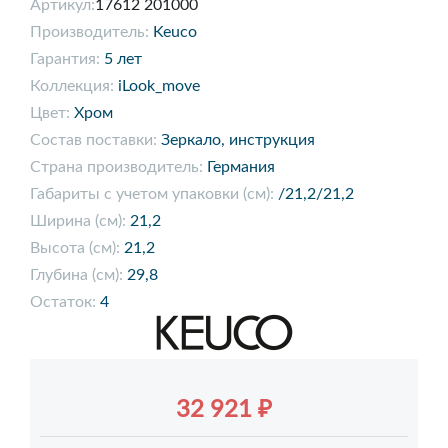
Артикул:
17612 201000
Производитель:
Keuco
Гарантия:
5 лет
Коллекция:
iLook_move
Цвет:
Хром
Состав поставки:
Зеркало, инструкция
Страна производитель:
Германия
Габариты с учетом упаковки (см):
/21,2/21,2
Ширина (см):
21,2
Высота (см):
21,2
Глубина (см):
29,8
Остаток:
4
32 921 ₽