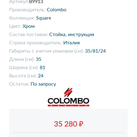
Артикул:
B9913
Производитель:
Colombo
Коллекция:
Square
Цвет:
Хром
Состав поставки:
Стойка, инструкция
Страна производитель:
Италия
Габариты с учетом упаковки (см):
35/81/24
Длина (см):
35
Ширина (см):
81
Высота (см):
24
Остаток:
По запросу
35 280 ₽