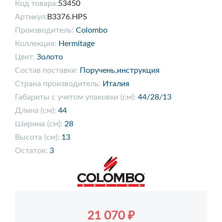
Код товара:
53450
Артикул:
B3376.HPS
Производитель:
Colombo
Коллекция:
Hermitage
Цвет:
Золото
Состав поставки:
Поручень,инструкция
Страна производитель:
Италия
Габариты с учетом упаковки (см):
44/28/13
Длина (см):
44
Ширина (см):
28
Высота (см):
13
Остаток:
3
21 070 ₽