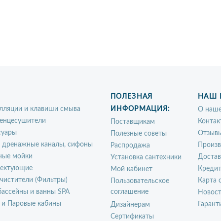
ПОЛЕЗНАЯ
НАШ 
лляции и клавиши смыва
ИНФОРМАЦИЯ:
О наше
енцесушители
Контак
Поставщикам
суары
Отзыв
Полезные советы
, дренажные каналы, сифоны
Произ
Распродажа
ные мойки
Достав
Установка сантехники
ектующие
Креди
Мой кабинет
чистители (Фильтры)
Карта 
Пользовательское
ассейны и ванны SPA
соглашение
Новос
 и Паровые кабины
Гарант
Дизайнерам
Сертификаты