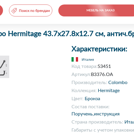
Поиск по брендам
МЕБЕЛЬ НА ЗАКАЗ
o Hermitage 43.7х27.8х12.7 см, антич.
Характеристики:
Италия
Код товара:
53451
Артикул:
B3376.OA
Производитель:
Colombo
Коллекция:
Hermitage
Цвет:
Бронза
Состав поставки:
Поручень,инструкция
Страна производитель:
Ита
Габариты с учетом упаковки