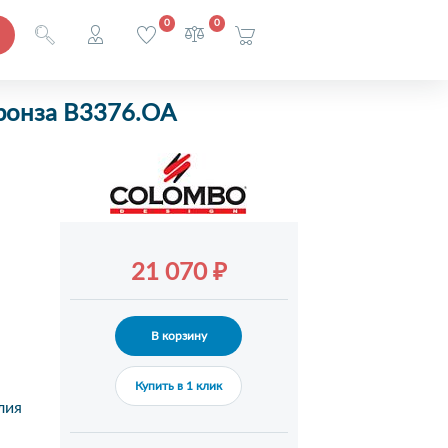
0
0
бронза В3376.OA
21 070 ₽
В корзину
Купить в 1 клик
лия