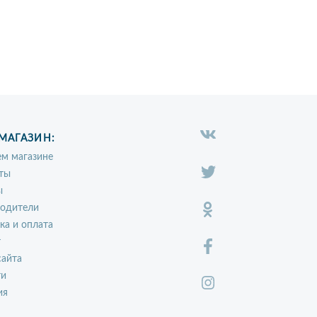
МАГАЗИН:
м магазине
ты
ы
водители
ка и оплата
т
сайта
ти
ия