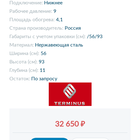
Подключение:
Нижнее
Рабочее давление:
9
Площадь обогрева:
4,1
Страна производитель:
Россия
Габариты с учетом упаковки (см):
/56/93
Материал:
Нержавеющая сталь
Ширина (см):
56
Высота (см):
93
Глубина (см):
11
Остаток:
По запросу
32 650 ₽