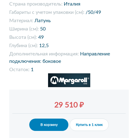
Страна производитель:
Италия
Габариты с учетом упаковки (см):
/50/49
Материал:
Латунь
Ширина (см):
50
Высота (см):
49
Глубина (см):
12,5
Дополнительная информация:
Направление
подключения: боковое
Остаток:
1
29 510 ₽
В корзину
Купить в 1 клик