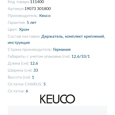
Код товара:
111400
Артикул:
19073 301800
Производитель:
Keuco
Гарантия:
5 лет
Цвет:
Хром
Состав поставки:
Держатель, комплект креплений,
инструкция
Страна производитель:
Германия
Габариты с учетом упаковки (см):
12,6/33/1
Длина (см):
12,6
Ширина (см):
33
Высота (см):
1
Остаток CHARUS:
5
Остаток:
6