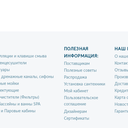
ПОЛЕЗНАЯ
НАШ 
лляции и клавиши смыва
ИНФОРМАЦИЯ:
О наше
енцесушители
Контак
Поставщикам
суары
Отзыв
Полезные советы
, дренажные каналы, сифоны
Произ
Распродажа
ные мойки
Достав
Установка сантехники
ектующие
Креди
Мой кабинет
чистители (Фильтры)
Карта 
Пользовательское
ассейны и ванны SPA
соглашение
Новос
 и Паровые кабины
Гарант
Дизайнерам
Сертификаты