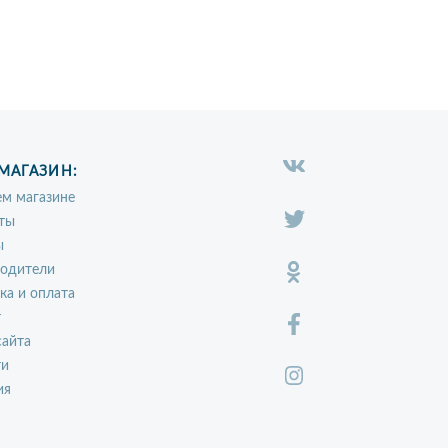
МАГАЗИН:
м магазине
ты
ы
водители
ка и оплата
т
сайта
ти
ия