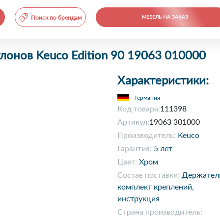
Поиск по брендам
МЕБЕЛЬ НА ЗАКАЗ
лонов Keuco Edition 90 19063 010000
Характеристики:
Германия
Код товара:
111398
Артикул:
19063 301000
Производитель:
Keuco
Гарантия:
5 лет
Цвет:
Хром
Состав поставки:
Держател
комплект креплений,
инструкция
Страна производитель: