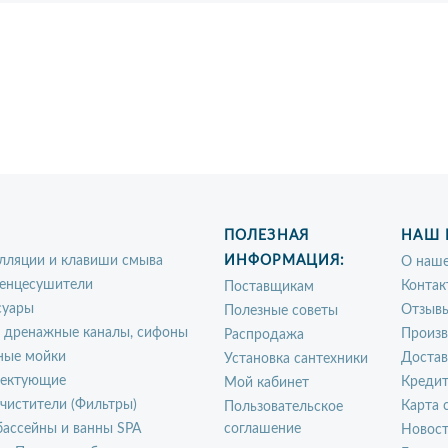
ПОЛЕЗНАЯ
НАШ 
лляции и клавиши смыва
ИНФОРМАЦИЯ:
О наше
енцесушители
Контак
Поставщикам
суары
Отзыв
Полезные советы
, дренажные каналы, сифоны
Произ
Распродажа
ные мойки
Достав
Установка сантехники
ектующие
Креди
Мой кабинет
чистители (Фильтры)
Карта 
Пользовательское
ассейны и ванны SPA
соглашение
Новос