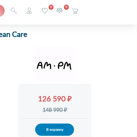
0
0
ean Care
126 590 ₽
148 990 ₽
В корзину