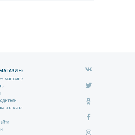
МАГАЗИН:
м магазине
ты
ы
водители
ка и оплата
т
сайта
ти