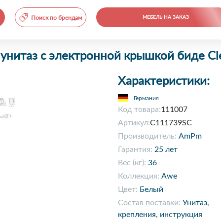
Поиск по брендам
МЕБЕЛЬ НА ЗАКАЗ
нитаз с электронной крышкой биде Cl
Характеристики:
Германия
Код товара:
111007
Артикул:
C111739SC
Производитель:
AmPm
Гарантия:
25 лет
Вес (кг):
36
Коллекция:
Awe
Цвет:
Белый
Состав поставки:
Унитаз,
крепления, инструкция