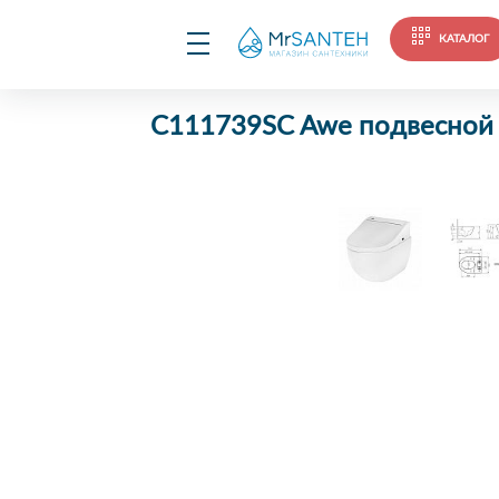
КАТАЛОГ
C111739SC Awe подвесной у