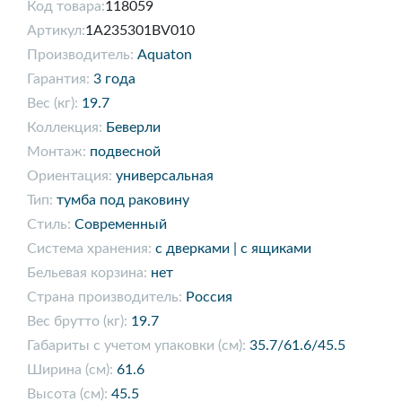
Код товара:
118059
Артикул:
1A235301BV010
Производитель:
Aquaton
Гарантия:
3 года
Вес (кг):
19.7
Коллекция:
Беверли
Монтаж:
подвесной
Ориентация:
универсальная
Тип:
тумба под раковину
Стиль:
Современный
Система хранения:
с дверками | с ящиками
Бельевая корзина:
нет
Страна производитель:
Россия
Вес брутто (кг):
19.7
Габариты с учетом упаковки (см):
35.7/61.6/45.5
Ширина (см):
61.6
Высота (см):
45.5