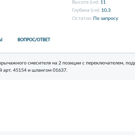
Высота (см):
11
Глубина (см):
10,3
Остаток:
По запросу
Ы
ВОПРОС/ОТВЕТ
орычажного смесителя на 2 позиции с переключателем, по
й арт. 45154 и шлангом 01637.