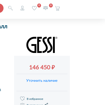
0
0
алл
146 450 ₽
Уточнить наличие
й
В избранное