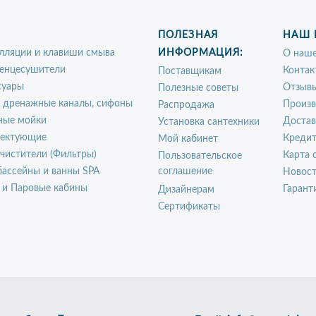
ПОЛЕЗНАЯ
НАШ 
лляции и клавиши смыва
ИНФОРМАЦИЯ:
О наше
енцесушители
Контак
Поставщикам
суары
Отзыв
Полезные советы
, дренажные каналы, сифоны
Произ
Распродажа
ные мойки
Достав
Установка сантехники
ектующие
Креди
Мой кабинет
чистители (Фильтры)
Карта 
Пользовательское
ассейны и ванны SPA
соглашение
Новос
 и Паровые кабины
Гарант
Дизайнерам
Сертификаты