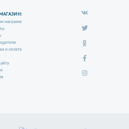
МАГАЗИН:
м магазине
ты
ы
водители
ка и оплата
т
сайта
ти
ия