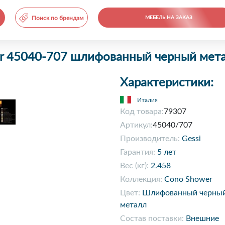
Поиск по брендам
МЕБЕЛЬ НА ЗАКАЗ
er 45040-707 шлифованный черный мет
Характеристики:
Италия
Код товара:
79307
Артикул:
45040/707
Производитель:
Gessi
Гарантия:
5 лет
Вес (кг):
2.458
Коллекция:
Cono Shower
Цвет:
Шлифованный черны
металл
Состав поставки:
Внешние