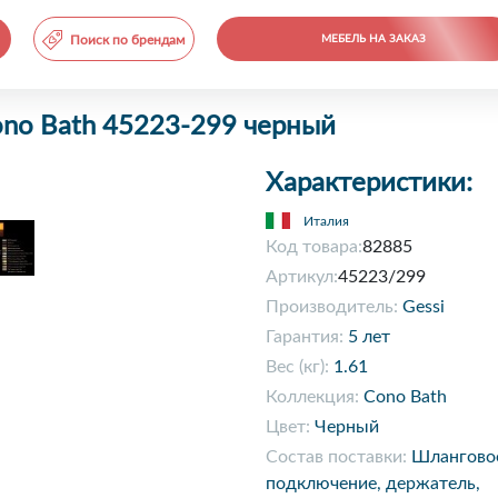
Поиск по брендам
МЕБЕЛЬ НА ЗАКАЗ
ono Bath 45223-299 черный
Характеристики:
Италия
Код товара:
82885
Артикул:
45223/299
Производитель:
Gessi
Гарантия:
5 лет
Вес (кг):
1.61
Коллекция:
Cono Bath
Цвет:
Черный
Состав поставки:
Шлангово
подключение, держатель,