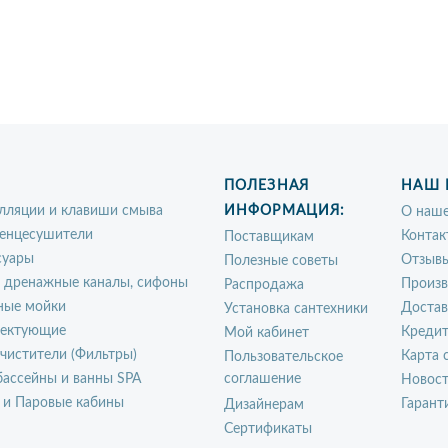
ПОЛЕЗНАЯ
НАШ 
лляции и клавиши смыва
ИНФОРМАЦИЯ:
О наше
енцесушители
Контак
Поставщикам
суары
Отзыв
Полезные советы
, дренажные каналы, сифоны
Произ
Распродажа
ные мойки
Достав
Установка сантехники
ектующие
Креди
Мой кабинет
чистители (Фильтры)
Карта 
Пользовательское
ассейны и ванны SPA
соглашение
Новос
 и Паровые кабины
Гарант
Дизайнерам
Сертификаты