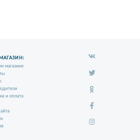
МАГАЗИН:
м магазине
ты
ы
водители
ка и оплата
т
сайта
ти
ия