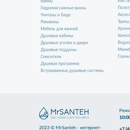
Инста
Ванны
Полот
Гидромассажные ванны
Аксес
Унитазы и Биде
Трапы
Раковины
Кухон
Мебель для ванной
Компл
Душевые кабины
Водоо
Душевые уголки и двери
Миниб
Душевые поддоны
Сауны
Смесители
Душевая программа
Встраиваемые душевые системы
Режи
10:0
2023 © MrSanteh - интернет-
+7 (