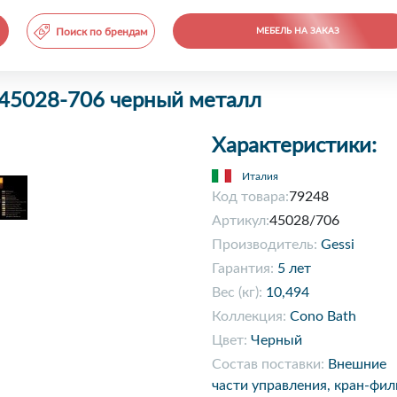
Поиск по брендам
МЕБЕЛЬ НА ЗАКАЗ
 45028-706 черный металл
Характеристики:
Италия
Код товара:
79248
Артикул:
45028/706
Производитель:
Gessi
Гарантия:
5 лет
Вес (кг):
10,494
Коллекция:
Cono Bath
Цвет:
Черный
Состав поставки:
Внешние
части управления, кран-фил