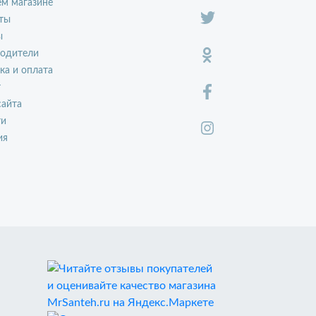
м магазине
ты
ы
водители
ка и оплата
т
сайта
ти
ия