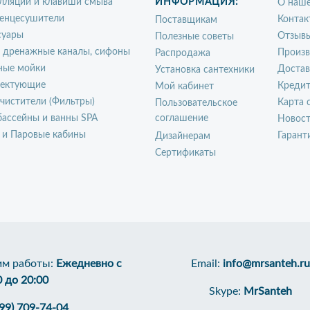
лляции и клавиши смыва
ИНФОРМАЦИЯ:
О наше
енцесушители
Контак
Поставщикам
суары
Отзыв
Полезные советы
, дренажные каналы, сифоны
Произ
Распродажа
ные мойки
Достав
Установка сантехники
ектующие
Креди
Мой кабинет
чистители (Фильтры)
Карта 
Пользовательское
ассейны и ванны SPA
соглашение
Новос
 и Паровые кабины
Гарант
Дизайнерам
Сертификаты
м работы:
Ежедневно с
Email:
info@mrsanteh.ru
0 до 20:00
Skype:
MrSanteh
499) 709-74-04