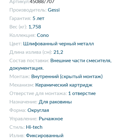
Артикул:
45088/707
Производитель:
Gessi
Гарантия:
5 лет
Вес (кг):
1,758
Коллекция:
Cono
Цвет:
Шлифованный черный металл
Длина излива (см):
21,2
Состав поставки:
Внешние части смесителя,
документация.
Монтаж:
Внутренний (скрытый монтаж)
Механизм:
Керамический картридж
Отверстие для монтажа:
1 отверстие
Назначение:
Для раковины
Форма:
Округлая
Управление:
Рычажное
Стиль:
Hi-tech
Излив:
Фиксированный