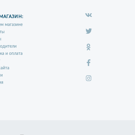
МАГАЗИН:
м магазине
ты
ы
водители
ка и оплата
т
сайта
ти
ия