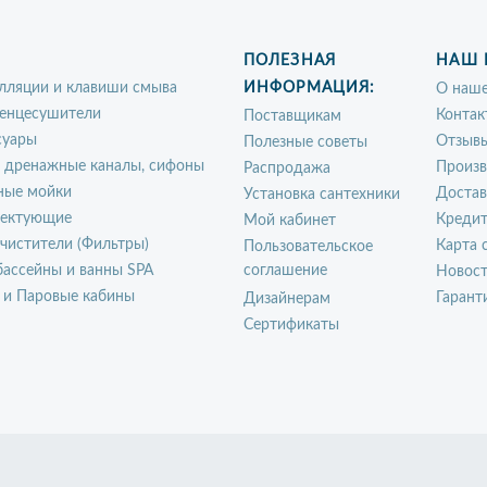
ПОЛЕЗНАЯ
НАШ 
лляции и клавиши смыва
ИНФОРМАЦИЯ:
О наше
енцесушители
Контак
Поставщикам
суары
Отзыв
Полезные советы
, дренажные каналы, сифоны
Произ
Распродажа
ные мойки
Достав
Установка сантехники
ектующие
Креди
Мой кабинет
чистители (Фильтры)
Карта 
Пользовательское
ассейны и ванны SPA
соглашение
Новос
 и Паровые кабины
Гарант
Дизайнерам
Сертификаты