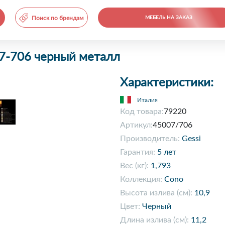
Поиск по брендам
МЕБЕЛЬ НА ЗАКАЗ
07-706 черный металл
Характеристики:
Италия
Код товара:
79220
Артикул:
45007/706
Производитель:
Gessi
Гарантия:
5 лет
Вес (кг):
1,793
Коллекция:
Cono
Высота излива (см):
10,9
Цвет:
Черный
Длина излива (см):
11,2