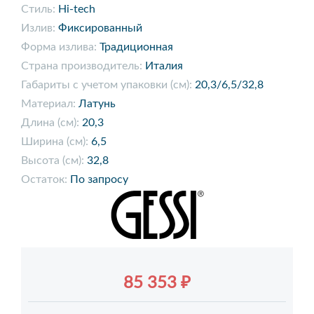
Стиль:
Hi-tech
Излив:
Фиксированный
Форма излива:
Традиционная
Страна производитель:
Италия
Габариты с учетом упаковки (см):
20,3/6,5/32,8
Материал:
Латунь
Длина (см):
20,3
Ширина (см):
6,5
Высота (см):
32,8
Остаток:
По запросу
85 353 ₽