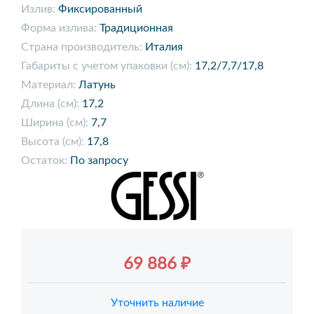
Излив:
Фиксированный
Форма излива:
Традиционная
Страна производитель:
Италия
Габариты с учетом упаковки (см):
17,2/7,7/17,8
Материал:
Латунь
Длина (см):
17,2
Ширина (см):
7,7
Высота (см):
17,8
Остаток:
По запросу
69 886 ₽
Уточнить наличие