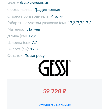
Излив:
Фиксированный
Форма излива:
Традиционная
Страна производитель:
Италия
Габариты с учетом упаковки (см):
17,2/7,7/17,8
Материал:
Латунь
Длина (см):
17,2
Ширина (см):
7,7
Высота (см):
17,8
Остаток:
По запросу
59 728 ₽
Уточнить наличие