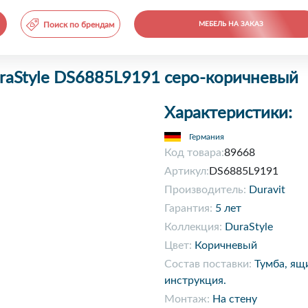
Поиск по брендам
МЕБЕЛЬ НА ЗАКАЗ
uraStyle DS6885L9191 серо-коричневый
Характеристики:
Германия
Код товара:
89668
Артикул:
DS6885L9191
Производитель:
Duravit
Гарантия:
5 лет
Коллекция:
DuraStyle
Цвет:
Коричневый
Состав поставки:
Тумба, ящ
инструкция.
Монтаж:
На стену