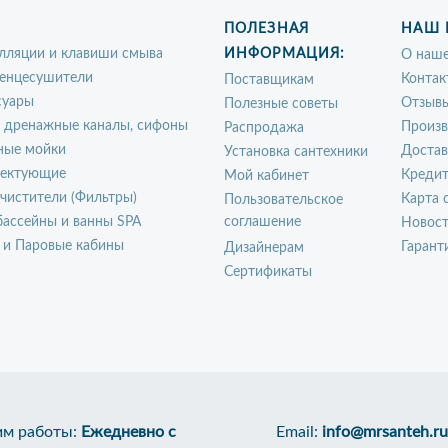
ПОЛЕЗНАЯ
НАШ 
лляции и клавиши смыва
ИНФОРМАЦИЯ:
О наше
енцесушители
Контак
Поставщикам
суары
Отзыв
Полезные советы
, дренажные каналы, сифоны
Произ
Распродажа
ные мойки
Достав
Установка сантехники
ектующие
Креди
Мой кабинет
чистители (Фильтры)
Карта 
Пользовательское
ассейны и ванны SPA
соглашение
Новос
 и Паровые кабины
Гарант
Дизайнерам
Сертификаты
м работы:
Ежедневно с
Email:
info@mrsanteh.ru