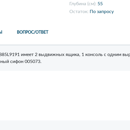
Глубина (см):
55
Остаток:
По запросу
Ы
ВОПРОС/ОТВЕТ
6885L9191 имеет 2 выдвижных ящика, 1 консоль с одним выр
чный сифон 005073.