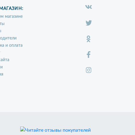
МАГАЗИН:
м магазине
ты
ы
водители
ка и оплата
т
сайта
ти
ия