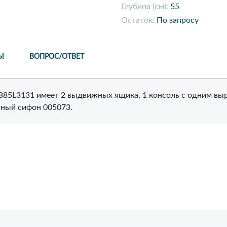
Глубина (см):
55
Остаток:
По запросу
Ы
ВОПРОС/ОТВЕТ
6885L3131 имеет 2 выдвижных ящика, 1 консоль с одним выр
чный сифон 005073.