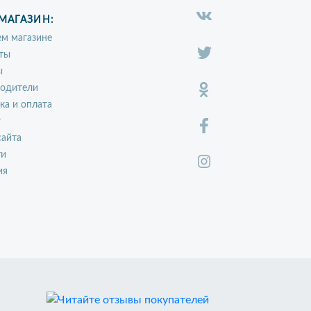
МАГАЗИН:
м магазине
ты
ы
водители
ка и оплата
т
сайта
ти
ия