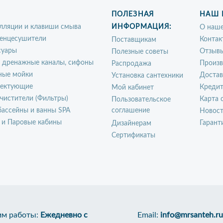
ПОЛЕЗНАЯ
НАШ 
лляции и клавиши смыва
ИНФОРМАЦИЯ:
О наше
енцесушители
Контак
Поставщикам
суары
Отзыв
Полезные советы
, дренажные каналы, сифоны
Произ
Распродажа
ные мойки
Достав
Установка сантехники
ектующие
Креди
Мой кабинет
чистители (Фильтры)
Карта 
Пользовательское
ассейны и ванны SPA
соглашение
Новос
 и Паровые кабины
Гарант
Дизайнерам
Сертификаты
м работы:
Ежедневно с
Email:
info@mrsanteh.ru