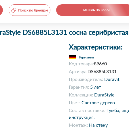
Поиск по брендам
МЕБЕЛЬ НА ЗАКАЗ
uraStyle DS6885L3131 сосна серибристая
Характеристики:
Германия
Код товара:
89660
Артикул:
DS6885L3131
Производитель:
Duravit
Гарантия:
5 лет
Коллекция:
DuraStyle
Цвет:
Светлое дерево
Состав поставки:
Тумба, ящ
инструкция.
Монтаж:
На стену