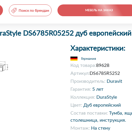
Поиск по брендам
МЕБЕЛЬ НА ЗАКАЗ
uraStyle DS6785R05252 дуб европейский
Характеристики:
Германия
Код товара:
89628
Артикул:
DS6785R5252
Производитель:
Duravit
Гарантия:
5 лет
Коллекция:
DuraStyle
Цвет:
Дуб европейский
Состав поставки:
Тумба, ящ
столешница, инструкция.
Монтаж:
На стену