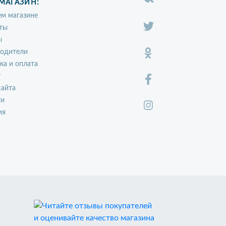
МАГАЗИН:
м магазине
ты
ы
водители
ка и оплата
т
сайта
ти
ия