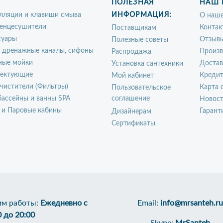
ПОЛЕЗНАЯ
НАШ 
лляции и клавиши смыва
ИНФОРМАЦИЯ:
О наше
енцесушители
Контак
Поставщикам
суары
Отзыв
Полезные советы
, дренажные каналы, сифоны
Произ
Распродажа
ные мойки
Достав
Установка сантехники
ектующие
Креди
Мой кабинет
чистители (Фильтры)
Карта 
Пользовательское
ассейны и ванны SPA
соглашение
Новос
 и Паровые кабины
Гарант
Дизайнерам
Сертификаты
м работы:
Ежедневно с
Email:
info@mrsanteh.ru
0 до 20:00