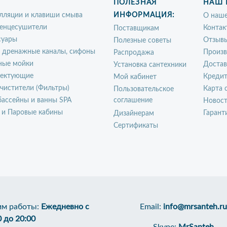
ПОЛЕЗНАЯ
НАШ 
лляции и клавиши смыва
ИНФОРМАЦИЯ:
О наше
енцесушители
Контак
Поставщикам
суары
Отзыв
Полезные советы
, дренажные каналы, сифоны
Произ
Распродажа
ные мойки
Достав
Установка сантехники
ектующие
Креди
Мой кабинет
чистители (Фильтры)
Карта 
Пользовательское
ассейны и ванны SPA
соглашение
Новос
 и Паровые кабины
Гарант
Дизайнерам
Сертификаты
м работы:
Ежедневно с
Email:
info@mrsanteh.ru
0 до 20:00