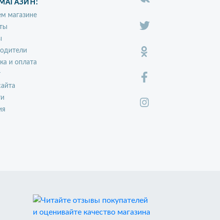
МАГАЗИН:
м магазине
ты
ы
водители
ка и оплата
т
сайта
ти
ия