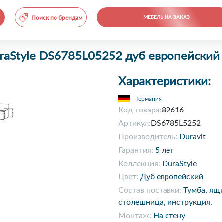
Поиск по брендам
МЕБЕЛЬ НА ЗАКАЗ
uraStyle DS6785L05252 дуб европейский
Характеристики:
Германия
Код товара:
89616
Артикул:
DS6785L5252
Производитель:
Duravit
Гарантия:
5 лет
Коллекция:
DuraStyle
Цвет:
Дуб европейский
Состав поставки:
Тумба, ящ
столешница, инструкция.
Монтаж:
На стену