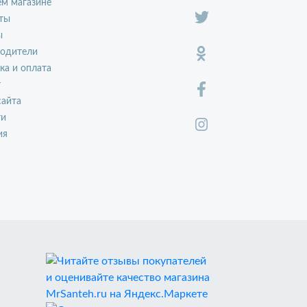
м магазине
ты
ы
водители
ка и оплата
т
сайта
ти
ия