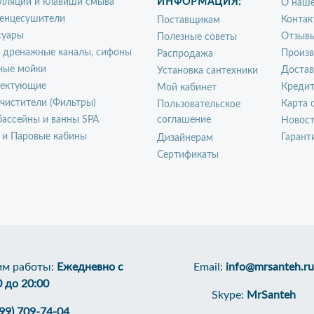
лляции и клавиши смыва
ИНФОРМАЦИЯ:
О наше
енцесушители
Контак
Поставщикам
суары
Отзыв
Полезные советы
, дренажные каналы, сифоны
Произ
Распродажа
ные мойки
Достав
Установка сантехники
ектующие
Креди
Мой кабинет
чистители (Фильтры)
Карта 
Пользовательское
ассейны и ванны SPA
соглашение
Новос
 и Паровые кабины
Гарант
Дизайнерам
Сертификаты
м работы:
Ежедневно с
Email:
info@mrsanteh.ru
0 до 20:00
Skype:
MrSanteh
499) 709-74-04