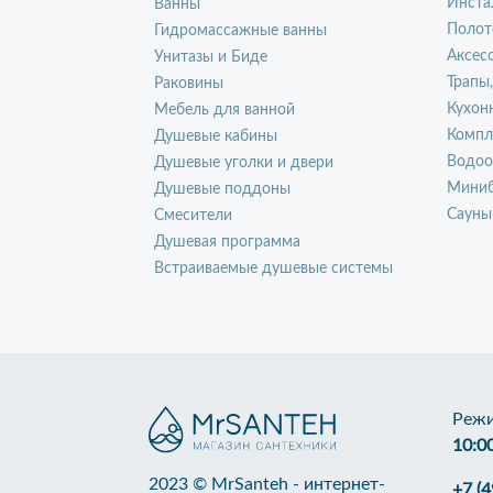
Инста
Ванны
Полот
Гидромассажные ванны
Аксес
Унитазы и Биде
Трапы
Раковины
Кухон
Мебель для ванной
Компл
Душевые кабины
Водоо
Душевые уголки и двери
Миниб
Душевые поддоны
Сауны
Смесители
Душевая программа
Встраиваемые душевые системы
Режи
10:0
2023 © MrSanteh - интернет-
+7 (