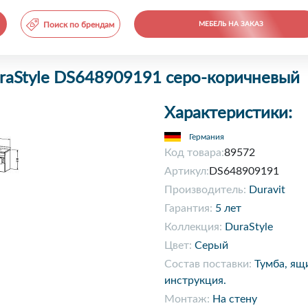
Поиск по брендам
МЕБЕЛЬ НА ЗАКАЗ
uraStyle DS648909191 серо-коричневый
Характеристики:
Германия
Код товара:
89572
Артикул:
DS648909191
Производитель:
Duravit
Гарантия:
5 лет
Коллекция:
DuraStyle
Цвет:
Серый
Состав поставки:
Тумба, ящ
инструкция.
Монтаж:
На стену