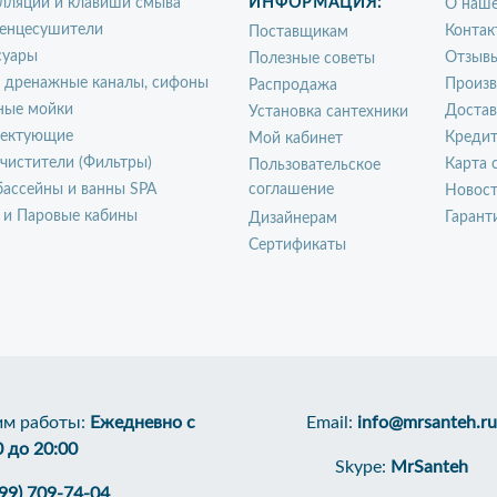
лляции и клавиши смыва
ИНФОРМАЦИЯ:
О наше
енцесушители
Контак
Поставщикам
суары
Отзыв
Полезные советы
, дренажные каналы, сифоны
Произ
Распродажа
ные мойки
Достав
Установка сантехники
ектующие
Креди
Мой кабинет
чистители (Фильтры)
Карта 
Пользовательское
ассейны и ванны SPA
соглашение
Новос
 и Паровые кабины
Гарант
Дизайнерам
Сертификаты
м работы:
Ежедневно с
Email:
info@mrsanteh.ru
0 до 20:00
Skype:
MrSanteh
499) 709-74-04