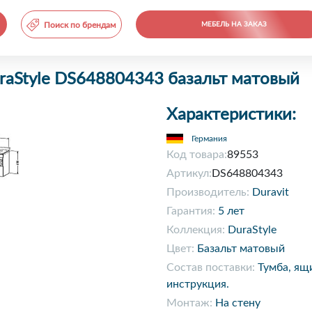
Поиск по брендам
МЕБЕЛЬ НА ЗАКАЗ
uraStyle DS648804343 базальт матовый
Характеристики:
Германия
Код товара:
89553
Артикул:
DS648804343
Производитель:
Duravit
Гарантия:
5 лет
Коллекция:
DuraStyle
Цвет:
Базальт матовый
Состав поставки:
Тумба, ящ
инструкция.
Монтаж:
На стену