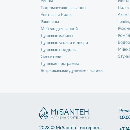
Инста
Ванны
Полот
Гидромассажные ванны
Аксес
Унитазы и Биде
Трапы
Раковины
Кухон
Мебель для ванной
Компл
Душевые кабины
Водоо
Душевые уголки и двери
Миниб
Душевые поддоны
Сауны
Смесители
Душевая программа
Встраиваемые душевые системы
Режи
10:0
2023 © MrSanteh - интернет-
+7 (