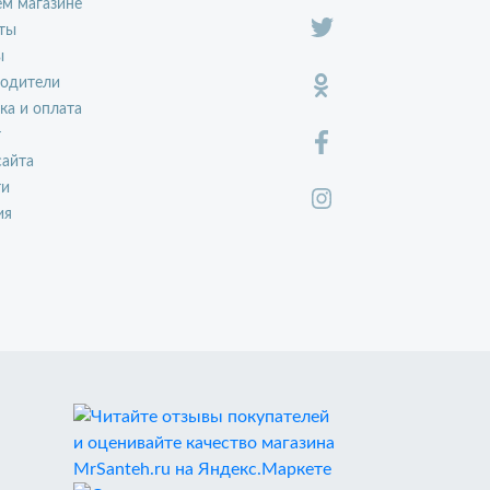
м магазине
ты
ы
водители
ка и оплата
т
сайта
ти
ия