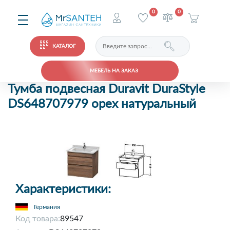
0
0
КАТАЛОГ
МЕБЕЛЬ НА ЗАКАЗ
Тумба подвесная Duravit DuraStyle
DS648707979 орех натуральный
Характеристики:
Германия
Код товара:
89547