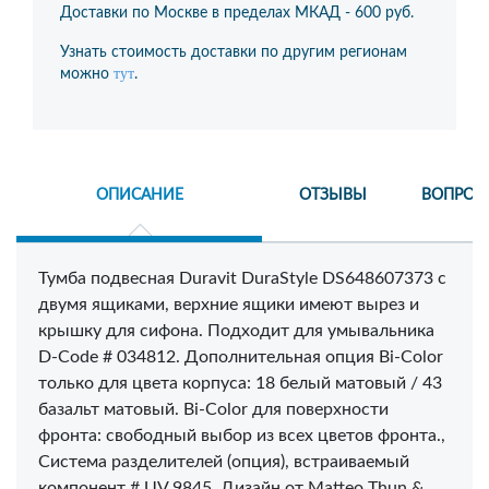
Доставки по Москве в пределах МКАД -
600 руб.
Узнать стоимость доставки по другим регионам
тут
можно
.
ОПИСАНИЕ
ОТЗЫВЫ
ВОПРОС
Тумба подвесная Duravit DuraStyle DS648607373 с
двумя ящиками, верхние ящики имеют вырез и
крышку для сифона. Подходит для умывальника
D-Code # 034812. Дополнительная опция Bi-Color
только для цвета корпуса: 18 белый матовый / 43
базальт матовый. Bi-Color для поверхности
фронта: свободный выбор из всех цветов фронта.,
Система разделителей (опция), встраиваемый
компонент # UV 9845. Дизайн от Matteo Thun &