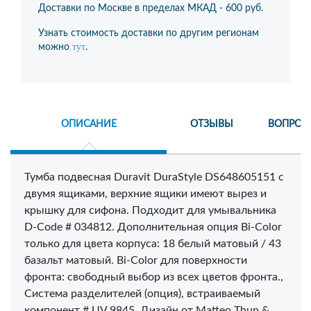
Доставки по Москве в пределах МКАД -
600 руб.
Узнать стоимость доставки по другим регионам
тут
можно
.
ОПИСАНИЕ
ОТЗЫВЫ
ВОПРОС
Тумба подвесная Duravit DuraStyle DS648605151 с
двумя ящиками, верхние ящики имеют вырез и
крышку для сифона. Подходит для умывальника
D-Code # 034812. Дополнительная опция Bi-Color
только для цвета корпуса: 18 белый матовый / 43
базальт матовый. Bi-Color для поверхности
фронта: свободный выбор из всех цветов фронта.,
Система разделителей (опция), встраиваемый
компонент # UV 9845. Дизайн от Matteo Thun &