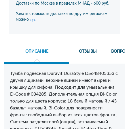
Доставки по Москве в пределах МКАД -
600 руб.
Узнать стоимость доставки по другим регионам
тут
можно
.
ОПИСАНИЕ
ОТЗЫВЫ
ВОПРОС
Тумба подвесная Duravit DuraStyle DS648405353 с
двумя ящиками, верхние ящики имеют вырез и
крышку для сифона. Подходит для умывальника
D-Code # 034285. Дополнительная опция Bi-Color
только для цвета корпуса: 18 белый матовый / 43
базальт матовый. Bi-Color для поверхности
фронта: свободный выбор из всех цветов фронта.,
Система разделителей (опция), встраиваемый
компонент # UV 9845. Дизайн от Matteo Thun &