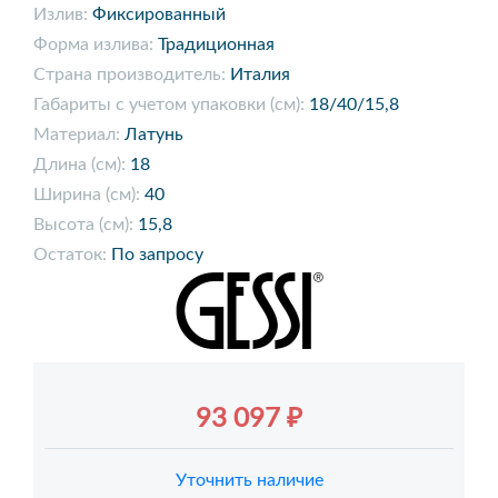
Излив:
Фиксированный
Форма излива:
Традиционная
Страна производитель:
Италия
Габариты с учетом упаковки (см):
18/40/15,8
Материал:
Латунь
Длина (см):
18
Ширина (см):
40
Высота (см):
15,8
Остаток:
По запросу
93 097 ₽
Уточнить наличие