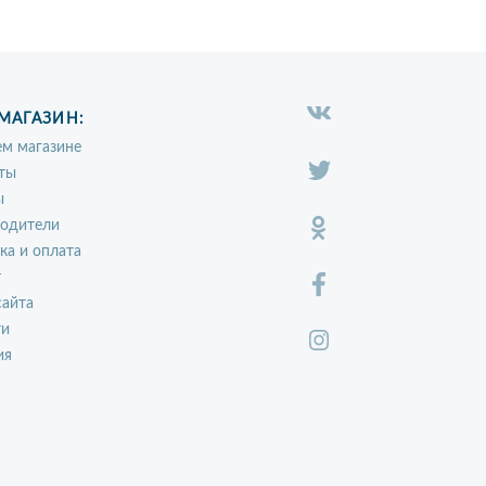
МАГАЗИН:
м магазине
ты
ы
водители
ка и оплата
т
сайта
ти
ия