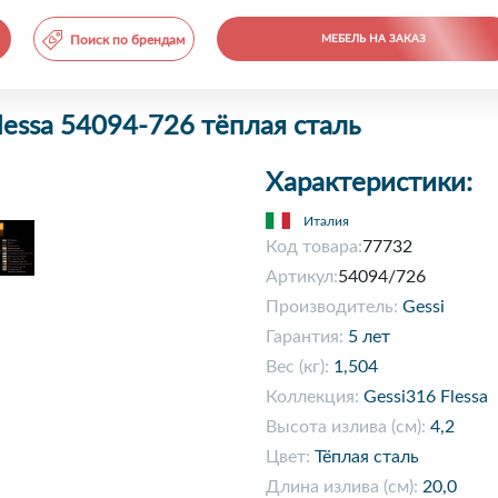
Поиск по брендам
МЕБЕЛЬ НА ЗАКАЗ
lessa 54094-726 тёплая сталь
Характеристики:
Италия
Код товара:
77732
Артикул:
54094/726
Производитель:
Gessi
Гарантия:
5 лет
Вес (кг):
1,504
Коллекция:
Gessi316 Flessa
Высота излива (см):
4,2
Цвет:
Тёплая сталь
Длина излива (см):
20,0