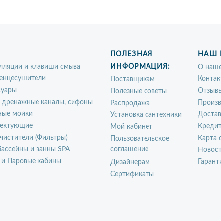
ПОЛЕЗНАЯ
НАШ 
лляции и клавиши смыва
ИНФОРМАЦИЯ:
О наше
енцесушители
Контак
Поставщикам
суары
Отзыв
Полезные советы
, дренажные каналы, сифоны
Произ
Распродажа
ные мойки
Достав
Установка сантехники
ектующие
Креди
Мой кабинет
чистители (Фильтры)
Карта 
Пользовательское
ассейны и ванны SPA
соглашение
Новос
 и Паровые кабины
Гарант
Дизайнерам
Сертификаты