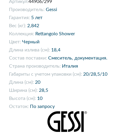
Артикул:
44906/299
Производитель:
Gessi
Гарантия:
5 лет
Вес (кг):
2,842
Коллекция:
Rettangolo Shower
Цвет:
Черный
Длина излива (см):
18,4
Состав поставки:
Смеситель, документация.
Страна производитель:
Италия
Габариты с учетом упаковки (см):
20/28,5/10
Длина (см):
20
Ширина (см):
28,5
Высота (см):
10
Остаток:
По запросу