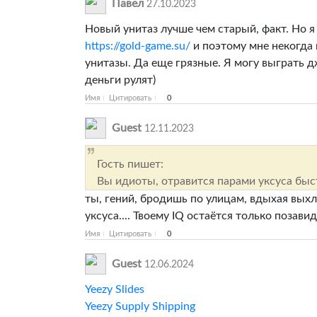
Павел
27.10.2023
Новый унитаз лучше чем старый, факт. Но я
https://gold-game.su/
и поэтому мне некогда 
унитазы. Да еще грязные. Я могу выграть д
деньги рулят)
Имя
Цитировать
0
Guest
12.11.2023
Гость пишет:
Вы идиоты, отравится парами уксуса быс
ты, гений, бродишь по улицам, вдыхая вых
уксуса.... Твоему IQ остаётся только позави
Имя
Цитировать
0
Guest
12.06.2024
Yeezy Slides
Yeezy Supply Shipping