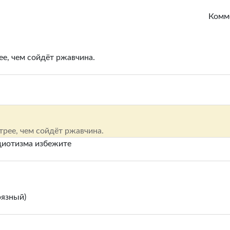
Комм
ее, чем сойдёт ржавчина.
трее, чем сойдёт ржавчина.
 идиотизма избежите
рязный)