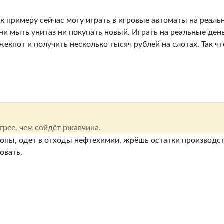
 к примеру сейчас могу играть в игровые автоматы на реаль
ни мыть унитаз ни покупать новый. Играть на реальные де
жекпот и получить несколько тысяч рублей на слотах. Так ч
трее, чем сойдёт ржавчина.
лопы, одет в отходы нефтехимии, жрёшь остатки производст
довать.