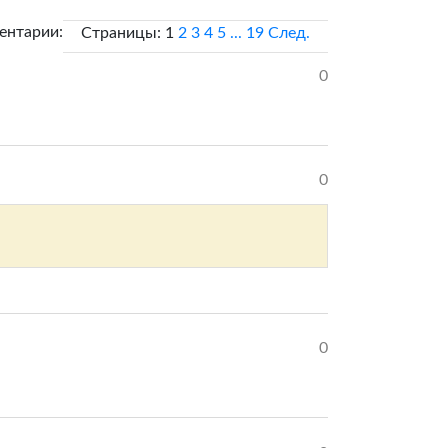
ентарии:
Страницы:
1
2
3
4
5
...
19
След.
0
0
0