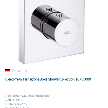
Германия
Смеситель Hansgrohe Axor ShowerCollection 10755000
Производитель:
Axor (Hansgrohe)
Длина (см):
9
Ширина (см):
12
Высота (см):
12,0